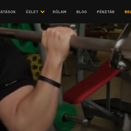
Menü
TATÁSOK
ÜZLET
RÓLAM
BLOG
PÉNZTÁR
BE
lenyitása