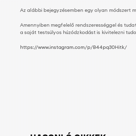
Az alábbi bejegyzésemben egy olyan módszert mut
Amennyiben megfelelő rendszerességgel és tudat
a saját testsúlyos húzódzkodást is kivitelezni tud
https://www.instagram.com/p/B44pq30Hitk/