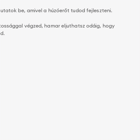
atok be, amivel a húzóerőt tudod fejleszteni.
ossággal végzed, hamar eljuthatsz odáig, hogy
od.