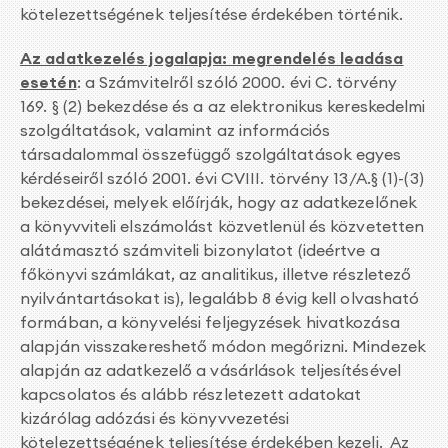
kötelezettségének teljesítése érdekében történik.
Az adatkezelés jogalapja: megrendelés leadása
esetén
: a Számvitelről szóló 2000. évi C. törvény
169. § (2) bekezdése és a az elektronikus kereskedelmi
szolgáltatások, valamint az információs
társadalommal összefüggő szolgáltatások egyes
kérdéseiről szóló 2001. évi CVIII. törvény 13/A.§ (1)-(3)
bekezdései, melyek előírják, hogy az adatkezelőnek
a könyvviteli elszámolást közvetlenül és közvetetten
alátámasztó számviteli bizonylatot (ideértve a
főkönyvi számlákat, az analitikus, illetve részletező
nyilvántartásokat is), legalább 8 évig kell olvasható
formában, a könyvelési feljegyzések hivatkozása
alapján visszakereshető módon megőrizni. Mindezek
alapján az adatkezelő a vásárlások teljesítésével
kapcsolatos és alább részletezett adatokat
kizárólag adózási és könyvvezetési
kötelezettségének teljesítése érdekében kezeli. Az