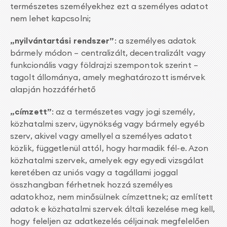
természetes személyekhez ezt a személyes adatot
nem lehet kapcsolni;
„nyilvántartási rendszer”
: a személyes adatok
bármely módon – centralizált, decentralizált vagy
funkcionális vagy földrajzi szempontok szerint –
tagolt állománya, amely meghatározott ismérvek
alapján hozzáférhető
„címzett”
: az a természetes vagy jogi személy,
közhatalmi szerv, ügynökség vagy bármely egyéb
szerv, akivel vagy amellyel a személyes adatot
közlik, függetlenül attól, hogy harmadik fél-e. Azon
közhatalmi szervek, amelyek egy egyedi vizsgálat
keretében az uniós vagy a tagállami joggal
összhangban férhetnek hozzá személyes
adatokhoz, nem minősülnek címzettnek; az említett
adatok e közhatalmi szervek általi kezelése meg kell,
hogy feleljen az adatkezelés céljainak megfelelően