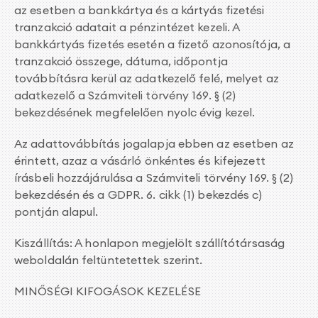
az esetben a bankkártya és a kártyás fizetési
tranzakció adatait a pénzintézet kezeli. A
bankkártyás fizetés esetén a fizető azonosítója, a
tranzakció összege, dátuma, időpontja
továbbításra kerül az adatkezelő felé, melyet az
adatkezelő a Számviteli törvény 169. § (2)
bekezdésének megfelelően nyolc évig kezel.
Az adattovábbítás jogalapja ebben az esetben az
érintett, azaz a vásárló önkéntes és kifejezett
írásbeli hozzájárulása a Számviteli törvény 169. § (2)
bekezdésén és a GDPR. 6. cikk (1) bekezdés c)
pontján alapul.
Kiszállítás: A honlapon megjelölt szállítótársaság
weboldalán feltüntetettek szerint.
MINŐSÉGI KIFOGÁSOK KEZELÉSE