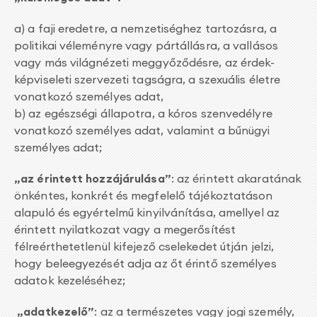
a) a faji eredetre, a nemzetiséghez tartozásra, a
politikai véleményre vagy pártállásra, a vallásos
vagy más világnézeti meggyőződésre, az érdek-
képviseleti szervezeti tagságra, a szexuális életre
vonatkozó személyes adat,
b) az egészségi állapotra, a kóros szenvedélyre
vonatkozó személyes adat, valamint a bűnügyi
személyes adat;
„az érintett hozzájárulása”
: az érintett akaratának
önkéntes, konkrét és megfelelő tájékoztatáson
alapuló és egyértelmű kinyilvánítása, amellyel az
érintett nyilatkozat vagy a megerősítést
félreérthetetlenül kifejező cselekedet útján jelzi,
hogy beleegyezését adja az őt érintő személyes
adatok kezeléséhez;
„adatkezelő”
: az a természetes vagy jogi személy,