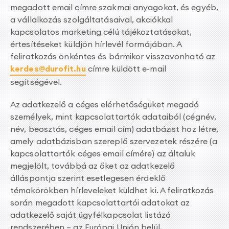
megadott email címre szakmai anyagokat, és egyéb,
a vállalkozás szolgáltatásaival, akciókkal
kapcsolatos marketing célú tájékoztatásokat,
értesítéseket küldjön hírlevél formájában. A
feliratkozás önkéntes és bármikor visszavonható az
kerdes@durofit.hu
címre küldött e-mail
segítségével.
Az adatkezelő a céges elérhetőségüket megadó
személyek, mint kapcsolattartók adataiból (cégnév,
név, beosztás, céges email cím) adatbázist hoz létre,
amely adatbázisban szereplő szervezetek részére (a
kapcsolattartók céges email címére) az általuk
megjelölt, továbbá az őket az adatkezelő
álláspontja szerint esetlegesen érdeklő
témakörökben hírleveleket küldhet ki. A feliratkozás
során megadott kapcsolattartói adatokat az
adatkezelő saját ügyfélkapcsolat listázó
rendszerében – az Európai Unión belül,