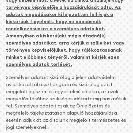
vagy kezelni tilos, kivéve, ha ahhoz a szülője vagy
törvényes képviselője a hozzájárulását adta. Az
adatok megadásakor kifejezetten felhívjuk a
kiskorúak figyelmét, hogy ne bocsássák
rendelkezésünkre a személyes adataikat.
Amennyiben a kiskorú(ak) mégis átadná(k)
személyes adataikat, arra kérjük a szüleiket vagy
törvényes képviselőjüket, hogy tájékoztassanak
minket előbbinek tényéről, valamint kérjék ezen
személyes adatok törlését.
Személyes adatait kizárólag a jelen adatvédelmi
nyilatkozattal összhangban és kizárólag az itt
megjelölt jogszerű és egyértelmű célokra, az ezek
megvalósításához szükséges időtartamig használjuk
fel. Személyes adatait csak az Ön előzetes és
megfelelő tájékoztatáson alapuló hozzájárulása
esetén adjuk át az általunk megjelölt természetes és
jogi személyeknek.