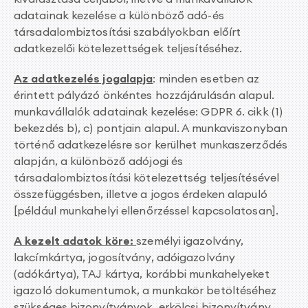
adatainak kezelése a különböző adó-és
társadalombiztosítási szabályokban előírt
adatkezelői kötelezettségek teljesítéséhez.
Az adatkezelés jogalapja
: minden esetben az
érintett pályázó önkéntes hozzájárulásán alapul.
munkavállalók adatainak kezelése: GDPR 6. cikk (1)
bekezdés b), c) pontjain alapul. A munkaviszonyban
történő adatkezelésre sor kerülhet munkaszerződés
alapján, a különböző adójogi és
társadalombiztosítási kötelezettség teljesítésével
összefüggésben, illetve a jogos érdeken alapuló
[például munkahelyi ellenőrzéssel kapcsolatosan].
A kezelt adatok köre:
személyi igazolvány,
lakcímkártya, jogosítvány, adóigazolvány
(adókártya), TAJ kártya, korábbi munkahelyeket
igazoló dokumentumok, a munkakör betöltéséhez
szükséges bizonyítványok, erkölcsi bizonyítvány,