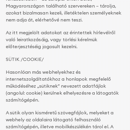
Magyarországon található szervereken – tárolja,
azokat bizalmasan kezeli, illetéktelen személyeknek
nem adja át, elérhetővé nem teszi.
Az itt megjelölt adatokat az érintettek hírlevélről
való leiratkozásáig, vagy törlési kérelmük
előterjesztéséig jogosult kezelni.
SÜTIK /COOKIE/
Hasonlóan más webhelyekhez és
internetszolgáltatókhoz a honlapok megfelelő
működéséhez „sütiknek” nevezett adatfájlok
(angolul: cookie) kerülnek elhelyezésre a látogatók
számítógépén.
A sütik olyan kisméretű szövegfájlok, melyeket a
webhely az oldalaira látogató felhasználó
számítógépén, illetve mobilkészülékén tárol el. A