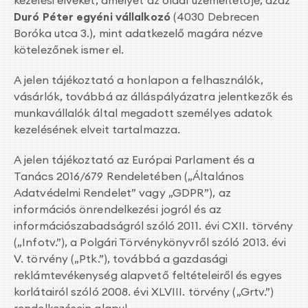
kezelési elveket, amelyet az oldal üzemeltetője, azaz
Duró Péter egyéni vállalkozó
(4030 Debrecen
Boróka utca 3.), mint adatkezelő magára nézve
kötelezőnek ismer el.
A jelen tájékoztató a honlapon a felhasználók,
vásárlók, továbbá az álláspályázatra jelentkezők és
munkavállalók által megadott személyes adatok
kezelésének elveit tartalmazza.
A jelen tájékoztató az Európai Parlament és a
Tanács 2016/679 Rendeletében („Általános
Adatvédelmi Rendelet” vagy „GDPR”), az
információs önrendelkezési jogról és az
információszabadságról szóló 2011. évi CXII. törvény
(„Infotv.”), a Polgári Törvénykönyvről szóló 2013. évi
V. törvény („Ptk.”), továbbá a gazdasági
reklámtevékenység alapvető feltételeiről és egyes
korlátairól szóló 2008. évi XLVIII. törvény („Grtv.”)