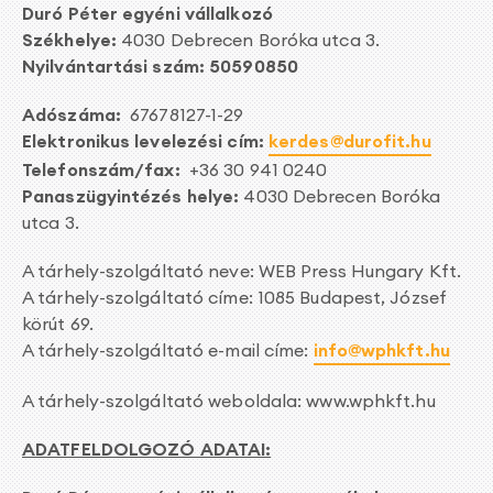
Duró Péter egyéni vállalkozó
Székhelye:
4030 Debrecen Boróka utca 3.
Nyilvántartási szám: 50590850
Adószáma:
67678127-1-29
Elektronikus levelezési cím:
kerdes@durofit.hu
Telefonszám/fax:
+36 30 941 0240
Panaszügyintézés helye:
4030 Debrecen Boróka
utca 3.
A tárhely-szolgáltató neve: WEB Press Hungary Kft.
A tárhely-szolgáltató címe: 1085 Budapest, József
körút 69.
A tárhely-szolgáltató e-mail címe:
info@wphkft.hu
A tárhely-szolgáltató weboldala: www.wphkft.hu
ADATFELDOLGOZÓ ADATAI: