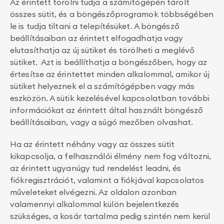
Az érintett törölni tudja a számítógépén tárolt
összes sütit, és a böngészőprogramok többségében
le is tudja tiltani a telepítésüket. A böngésző
beállításaiban az érintett elfogadhatja vagy
elutasíthatja az új sütiket és törölheti a meglévő
sütiket. Azt is beállíthatja a böngészőben, hogy az
értesítse az érintettet minden alkalommal, amikor új
sütiket helyeznek el a számítógépben vagy más
eszközön. A sütik kezelésével kapcsolatban további
információkat az érintett által használt böngésző
beállításaiban, vagy a súgó mezőben olvashat.
Ha az érintett néhány vagy az összes sütit
kikapcsolja, a felhasználói élmény nem fog változni,
az érintett ugyanúgy tud rendelést leadni, és
fiókregisztrációt, valamint a fiókjával kapcsolatos
műveleteket elvégezni. Az oldalon azonban
valamennyi alkalommal külön bejelentkezés
szükséges, a kosár tartalma pedig szintén nem kerül