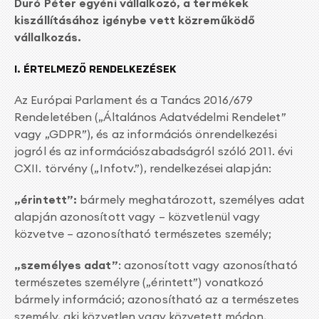
Duró Péter egyéni vállalkozó, a termékek
kiszállításához igénybe vett közreműködő
vállalkozás.
I. ÉRTELMEZŐ RENDELKEZÉSEK
Az Európai Parlament és a Tanács 2016/679
Rendeletében („Általános Adatvédelmi Rendelet”
vagy „GDPR”), és az információs önrendelkezési
jogról és az információszabadságról szóló 2011. évi
CXII. törvény („Infotv.”), rendelkezései alapján:
„érintett”:
bármely meghatározott, személyes adat
alapján azonosított vagy – közvetlenül vagy
közvetve – azonosítható természetes személy;
„személyes adat”
: azonosított vagy azonosítható
természetes személyre („érintett”) vonatkozó
bármely információ; azonosítható az a természetes
személy, aki közvetlen vagy közvetett módon,