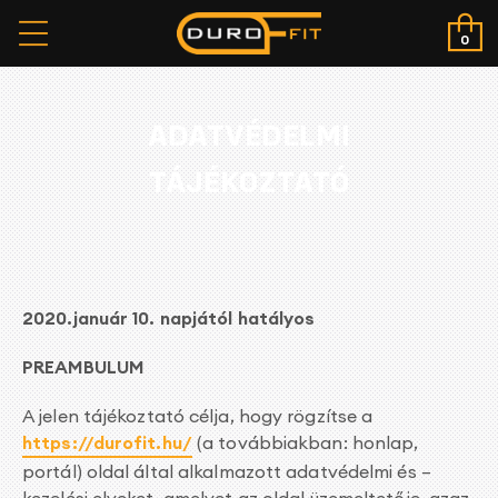
0
ADATVÉDELMI
TÁJÉKOZTATÓ
tása
2020.január 10. napjától hatályos
PREAMBULUM
A jelen tájékoztató célja, hogy rögzítse a
https://durofit.hu/
(a továbbiakban: honlap,
portál) oldal által alkalmazott adatvédelmi és –