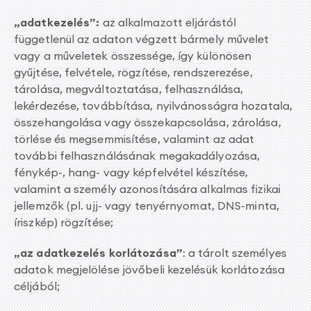
„adatkezelés”
:
az alkalmazott eljárástól
függetlenül az adaton végzett bármely művelet
vagy a műveletek összessége, így különösen
gyűjtése, felvétele, rögzítése, rendszerezése,
tárolása, megváltoztatása, felhasználása,
lekérdezése, továbbítása, nyilvánosságra hozatala,
összehangolása vagy összekapcsolása, zárolása,
törlése és megsemmisítése, valamint az adat
további felhasználásának megakadályozása,
fénykép-, hang- vagy képfelvétel készítése,
valamint a személy azonosítására alkalmas fizikai
jellemzők (pl. ujj- vagy tenyérnyomat, DNS-minta,
íriszkép) rögzítése;
„az adatkezelés korlátozása”
: a tárolt személyes
adatok megjelölése jövőbeli kezelésük korlátozása
céljából;