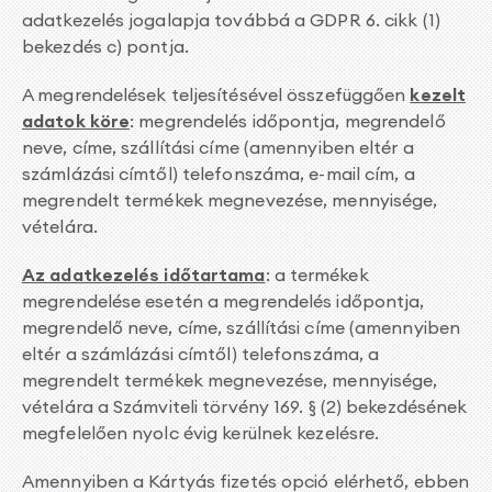
adatkezelés jogalapja továbbá a GDPR 6. cikk (1)
bekezdés c) pontja.
A megrendelések teljesítésével összefüggően
kezelt
adatok köre
: megrendelés időpontja, megrendelő
neve, címe, szállítási címe (amennyiben eltér a
számlázási címtől) telefonszáma, e-mail cím, a
megrendelt termékek megnevezése, mennyisége,
vételára.
Az adatkezelés időtartama
: a termékek
megrendelése esetén a megrendelés időpontja,
megrendelő neve, címe, szállítási címe (amennyiben
eltér a számlázási címtől) telefonszáma, a
megrendelt termékek megnevezése, mennyisége,
vételára a Számviteli törvény 169. § (2) bekezdésének
megfelelően nyolc évig kerülnek kezelésre.
Amennyiben a Kártyás fizetés opció elérhető, ebben