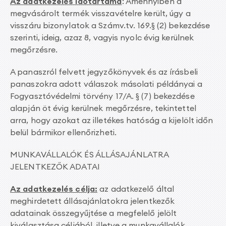
Az adatkezelés időtartama
: Amennyiben a
megvásárolt termék visszavételre került, úgy a
visszáru bizonylatok a Számv.tv. 169.§ (2) bekezdése
szerinti, ideig, azaz 8, vagyis nyolc évig kerülnek
megőrzésre.
A panaszról felvett jegyzőkönyvek és az írásbeli
panaszokra adott válaszok másolati példányai a
Fogyasztóvédelmi törvény 17/A. § (7) bekezdése
alapján öt évig kerülnek megőrzésre, tekintettel
arra, hogy azokat az illetékes hatóság a kijelölt időn
belül bármikor ellenőrizheti.
MUNKAVÁLLALÓK ÉS ÁLLÁSAJÁNLATRA
JELENTKEZŐK ADATAI
Az adatkezelés célja:
az adatkezelő által
meghirdetett állásajánlatokra jelentkezők
adatainak összegyűjtése a megfelelő jelölt
kiválasztása céljából, illetve a munkavállalók