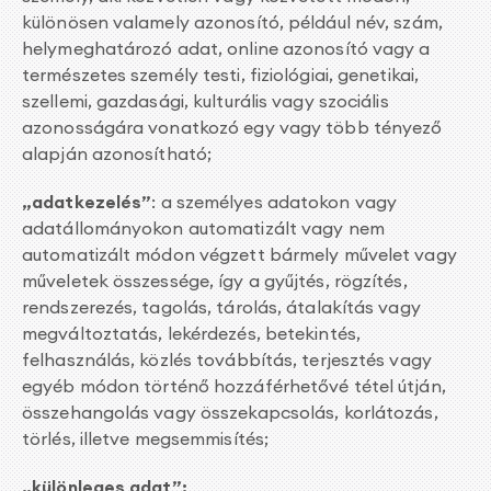
különösen valamely azonosító, például név, szám,
helymeghatározó adat, online azonosító vagy a
természetes személy testi, fiziológiai, genetikai,
szellemi, gazdasági, kulturális vagy szociális
azonosságára vonatkozó egy vagy több tényező
alapján azonosítható;
„adatkezelés”
: a személyes adatokon vagy
adatállományokon automatizált vagy nem
automatizált módon végzett bármely művelet vagy
műveletek összessége, így a gyűjtés, rögzítés,
rendszerezés, tagolás, tárolás, átalakítás vagy
megváltoztatás, lekérdezés, betekintés,
felhasználás, közlés továbbítás, terjesztés vagy
egyéb módon történő hozzáférhetővé tétel útján,
összehangolás vagy összekapcsolás, korlátozás,
törlés, illetve megsemmisítés;
„különleges adat”: