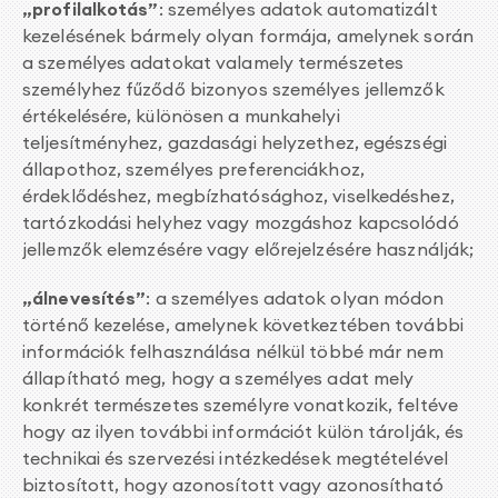
„profilalkotás”
: személyes adatok automatizált
kezelésének bármely olyan formája, amelynek során
a személyes adatokat valamely természetes
személyhez fűződő bizonyos személyes jellemzők
értékelésére, különösen a munkahelyi
teljesítményhez, gazdasági helyzethez, egészségi
állapothoz, személyes preferenciákhoz,
érdeklődéshez, megbízhatósághoz, viselkedéshez,
tartózkodási helyhez vagy mozgáshoz kapcsolódó
jellemzők elemzésére vagy előrejelzésére használják;
„álnevesítés”
: a személyes adatok olyan módon
történő kezelése, amelynek következtében további
információk felhasználása nélkül többé már nem
állapítható meg, hogy a személyes adat mely
konkrét természetes személyre vonatkozik, feltéve
hogy az ilyen további információt külön tárolják, és
technikai és szervezési intézkedések megtételével
biztosított, hogy azonosított vagy azonosítható