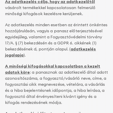
Az adatkezelés célja, hogy az adatkezelőtől
vásárolt termékekkel kapcsolatosan felmerülő
minőségi kifogások kezelésre kerüljenek.
Az adatkezelés minden esetben az érintett önkéntes
hozzájárulásán, vagyis a panasz előterjesztésével
egyidejűleg, valamint a Fogyasztóvédelmi törvény
17/A. § (7) bekezdésén és a GDPR 6. cikkének (1)
bekezdésének d, pontján alapul. (
adatkezelés
jogalapja
).
A minőségi kifogásokkal kapcsolatban a kezelt
adatok köre
: a panasznak az adatkezelő által adott
azonosítószáma, a fogyasztó/vásárló neve, címe, a
fogyasztási cikk megnevezése, vételára, a vásárlás
és a hiba bejelentésnek időpontja, a hiba leírása, a
fogyasztó által érvényesíteni kívánt igény és a
kifogás rendezésének módja.