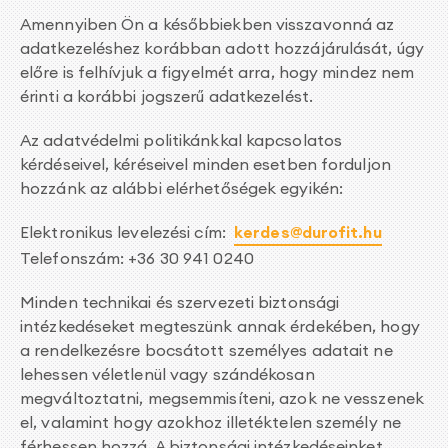
Amennyiben Ön a későbbiekben visszavonná az
adatkezeléshez korábban adott hozzájárulását, úgy
előre is felhívjuk a figyelmét arra, hogy mindez nem
érinti a korábbi jogszerű adatkezelést.
Az adatvédelmi politikánkkal kapcsolatos
kérdéseivel, kéréseivel minden esetben forduljon
hozzánk az alábbi elérhetőségek egyikén:
Elektronikus levelezési cím:
kerdes@durofit.hu
Telefonszám: +36 30 941 0240
Minden technikai és szervezeti biztonsági
intézkedéseket megteszünk annak érdekében, hogy
a rendelkezésre bocsátott személyes adatait ne
lehessen véletlenül vagy szándékosan
megváltoztatni, megsemmisíteni, azok ne vesszenek
el, valamint hogy azokhoz illetéktelen személy ne
férhessen hozzá. A biztonsági intézkedéseinket